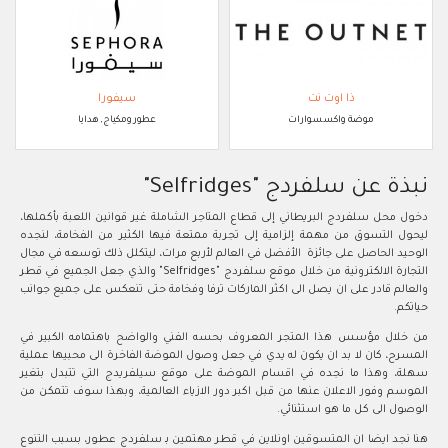
ذا اوت نت
سيفورا
موضة واكسسوارات
عطور ومكياج, هدايا
نبذة عن سلفردج "Selfridges"
دخول محل سلفردج البريطاني إلى قطاع المتاجر الشاملة غير قوانين اللعبة بأكملها،
ليحول التسوق من مهمة إلزامية إلى تجربة ممتعة فيها الكثير من الفخامة، لنجده
الوحيد الحاصل على جائزة الأفضل في العالم لأربع مرات، ليتكلل ذلك توسعه في مجال
التجارة الالكترونية من خلال موقع سلفردج "Selfridges" والذي جعل الجميع في قطر
والعالم قادر على ان يصل الى اكثر الماركات ترفا وفخامة حتى تنعكس على جميع جوانب
حياتكم.
من خلال مؤسس هذا المتجر المعروف بحسه الفني والواضح باهتمامه الكبير في
المسرح، كان لا بد ان يكون له يدي في جعل وصول الموضة الفاخرة الى محبيها عملية
سهلة، وهذا ما نجده في اقسام الموضة على موقع سيلفريدج التي تتبدل بتغير
الموسم وفور الاعلان عنها من قبل اكبر دور الازياء العالمية، وبهذا سوف تتمكن من
الوصول الى كل ما هو استثنائي.
هنا نجد ايضا ان المتسوقين اونلاين في قطر مهتمين بـ سلفردج عطور، بسبب التنوع