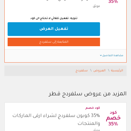
35%
موثق
تنويه: تفعيل تلقائي لا تحتاج الى كود
تفعيل العرض
المتابعة إلى سلفردج
مشاهدة التفاصيل
الرئيسية
العروض
سلفردج
المزيد من عروض سلفردج قطر
كود خصم
كود
35% كوبون سلفردج لشراء ارقى الماركات
خصم
والمنتجات
35%
موثق