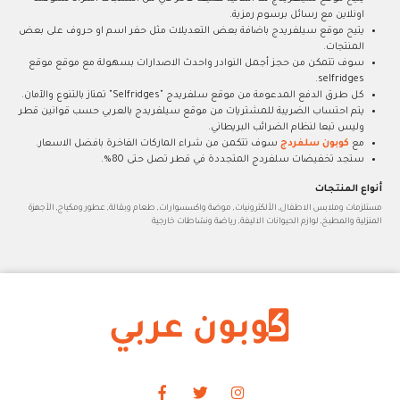
اونلاين مع رسائل برسوم رمزية.
يتيح موقع سيلفريدج باضافة بعض التعديلات مثل حفر اسم او حروف على بعض
المنتجات.
سوف تتمكن من حجز أجمل النوادر واحدث الاصدارات بسهولة مع موقع موقع
selfridges.
كل طرق الدفع المدعومة من موقع سلفريدج "Selfridges" تمتاز بالتنوع والآمان.
يتم احتساب الضريبة للمشتريات من موقع سيلفريدج بالعربي حسب قوانين قطر
وليس تبعا لنظام الضرائب البريطاني.
مع
كوبون سلفردج
سوف تتكمن من شراء الماركات الفاخرة بافضل الاسعار.
ستجد تخفيضات سلفردج المتجددة في قطر تصل حتى 80%.
أنواع المنتجات
مستلزمات وملابس الاطفال, الألكترونيات, موضة واكسسوارات, طعام وبقالة, عطور ومكياج, الأجهزة
المنزلية والمطبخ, لوازم الحيوانات الاليفة, رياضة ونشاطات خارجية