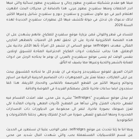
فيما هو مقدم بتشكيلة سلفردج عطور رجالي و سيلفريدج عطور نسائية والتي فيها
اندر الخلطات ومنها سلفردج عطور عربي، هذا بالاضافة ان محركات البحث اظهرت
اهتمام كبير في جو مالون سلفردج و سلفردج ديور و سلفردج شانيل وغيرها الكثير،
لذلك ندعوك بان تدخل في جولة تكتشف فيها كل عطورات سلفردج الجديدة لهذه
السنة 2026.
للنساء في قطر واللواتي قمن بزيارة موقع سلفردج للمكياج، فانهم يشهدن على ان
هذه المنصة الالكترونية قادرة على ان تحقق لهم كل الامنيات بالمظهر الخارجي
المثالي، فهدف selfridges موقع السامي ان تشعر كل امرأة بأنها الأكثر جاذبية على
الإطلاق، هذا بجانب تشكيلات ادوات المكياج الاحترافية المتاحة للتسوق اونلاين.
بنفس الوقت لم ينسى موقع سيلفريدج بالعربي ان يوفر ما يحتاجه الرجل من ادوات
للعناية بالشعر واللحية وغيرها مما يضيف له التألق.
التراث العريق لموقع سيلفريدجز وخبرته في ان يقدم كل ما تحتاجه كمتسوق يبحث
عن ارقى الماركات، جعلنا نعثر على المجوهرات ذات التصاميم الحرفية الراقية من اساور
وخواتم وغيرها الكثير من القطع المرصعة بالالماس والاحجار الكريمة، هذا كما
ستجدون ايضا ساعات فاخرة تكمل بصمتكم الفريدة في الموضة والاناقة.
لم يبخل موقع سيلفريدج "Selfridges" بشيء على محبي، فقد امتدت الاقسام فيه
لتغطي حاجيات المنزل والتي نبدأها من المطبخ كأدوات الطهي وادوات المائدة لكي
تعزز ضيوفك بصورة فاخرة، لنمر الى مجموعة من الديكورات ذات الاصدارات
المحدودة ومنها الشموع لتعطي صورة من البذخ لمنزلك وننهي رحلتنا بالالكترونيات و
التكنولوجيا.
وبما اننا ما زلنا نتحدث عن موقع selfridges، فمن الواجب علينا ان نستطرد في الحديث
عن قسم الكلاسيكيات المستعملة بحب، والتي شهدت اقبال شديد من محبي