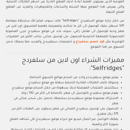
الموضة الذين يعرفون اهمية اعادة احياء القطع النادرة من اشهر الماركات الاصلية،
والتي يعرض هذا الموقع فيها الشنط والساعات والمجوهرات والمزيد من القطع
الفنتج الانيقة.
من خلال زيارة موقع السلفردج "Selfridges" فانت سوف تعلم انك ستحظة بمعاملة
VIP تسهل عليك الوصول الى كل ما تحتاجه، ولمعرفته باهمية المتسوق اون لاين في
قطر وحبه للوصول الى تعامل راقي، سوف تجد في موقع سلفردج عربي العضوية
المحصورة للمنطقة الخليجية للحصول على توصيل مجاني، بجانب الكثير من المميزات
التوفيرية مثل
كود خصم سلفردج
و تخفيضات سيلفريدج والعديد مما يجعلك تدمن
التسوق من هذا الموقع.
مميزات الشراء اون لاين من سلفردج
"Selfridges":
يعتبر موقع سيلفريدجز واحد من اضخم مواقع التسوق الشاملة.
وصولك لالاف الماركات الفاخرة الاصلية سهلة مع موقع سلفردج.
ستكتشف المنتجات المفضلة لديك بسهولة من خلال اقسام موقع سلفردج.
يقوم موقع سلفردج بالتوصيل الى قطر، بالاضافة الى اكثر من 130 دولة.
الاشتراك بعضوية موقع سيلفريدجز ستجعلك تحصل على شحن مجاني في
قطر.
للحصول على توصيل سلفردج المجاني في قطر سيكون على الطلبات اكثر من
375 ريال قطري.
يمكنك التواصل عبر اتصال فيديو مع خبراء موقع سيلفريدج لكي تشاهد المنتج
بصورة اكثر واقعية.
يتيح موقع سيلفريدج لك امكانية تغليف فاخر لاي من المنتجات المراد تسوقها