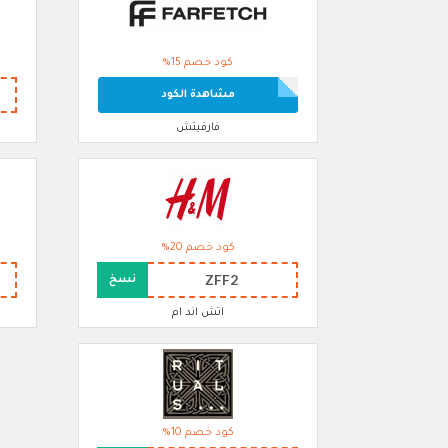
كود خصم 15%
مشاهدة الكود
فارفيتش
كود خصم 20%
ZFF2
نسخ
اتش اند ام
كود خصم 10%