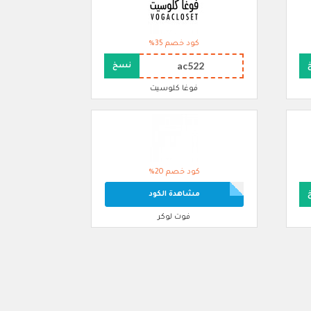
كود خصم 35%
ac522
نسخ
فوغا كلوسيت
كود خصم 20%
مشاهدة الكود
فوت لوكر