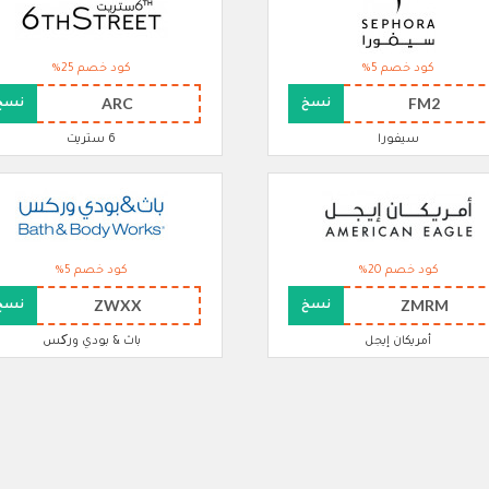
كود خصم 5%
كود خصم 25%
ARC
FM2
نسخ
نسخ
سيفورا
6 ستريت
كود خصم 20%
كود خصم 5%
ZWXX
ZMRM
نسخ
نسخ
أمريكان إيجل
باث & بودي ورکس