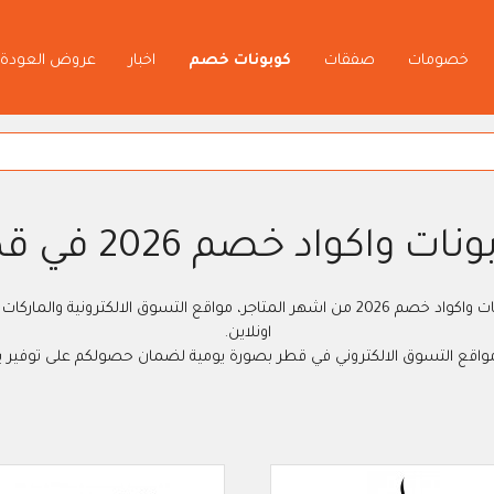
خصومات
صفقات
كوبونات خصم
اخبار
عروض العودة 
نات واكواد خصم 2026 في قطر
احصل على احدث قسائم الخصم، الرموز الترويجية، كوبونات واكواد خصم 2026 من اشهر المتاجر،
اونلاين.
كتروني في قطر بصورة يومية لضمان حصولكم على توفير يصل الى ٤٠% عند اتخاذ قرار التسوق اونلاين