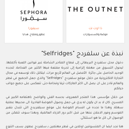
ذا اوت نت
سيفورا
موضة واكسسوارات
عطور ومكياج, هدايا
نبذة عن سلفردج "Selfridges"
دخول محل سلفردج البريطاني إلى قطاع المتاجر الشاملة غير قوانين اللعبة بأكملها،
ليحول التسوق من مهمة إلزامية إلى تجربة ممتعة فيها الكثير من الفخامة، لنجده
الوحيد الحاصل على جائزة الأفضل في العالم لأربع مرات، ليتكلل ذلك توسعه في مجال
التجارة الالكترونية من خلال موقع سلفردج "Selfridges" والذي جعل الجميع في قطر
والعالم قادر على ان يصل الى اكثر الماركات ترفا وفخامة حتى تنعكس على جميع جوانب
حياتكم.
من خلال مؤسس هذا المتجر المعروف بحسه الفني والواضح باهتمامه الكبير في
المسرح، كان لا بد ان يكون له يدي في جعل وصول الموضة الفاخرة الى محبيها عملية
سهلة، وهذا ما نجده في اقسام الموضة على موقع سيلفريدج التي تتبدل بتغير
الموسم وفور الاعلان عنها من قبل اكبر دور الازياء العالمية، وبهذا سوف تتمكن من
الوصول الى كل ما هو استثنائي.
هنا نجد ايضا ان المتسوقين اونلاين في قطر مهتمين بـ سلفردج عطور، بسبب التنوع