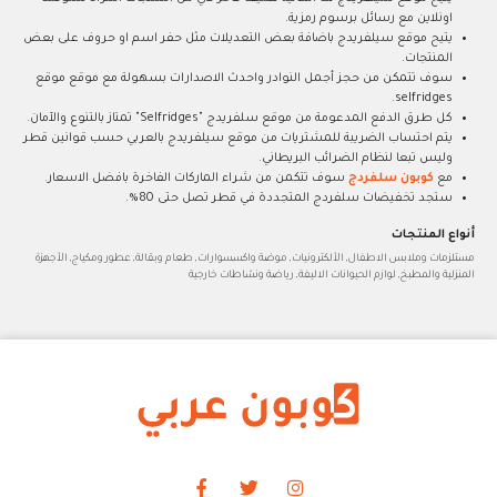
اونلاين مع رسائل برسوم رمزية.
يتيح موقع سيلفريدج باضافة بعض التعديلات مثل حفر اسم او حروف على بعض
المنتجات.
سوف تتمكن من حجز أجمل النوادر واحدث الاصدارات بسهولة مع موقع موقع
selfridges.
كل طرق الدفع المدعومة من موقع سلفريدج "Selfridges" تمتاز بالتنوع والآمان.
يتم احتساب الضريبة للمشتريات من موقع سيلفريدج بالعربي حسب قوانين قطر
وليس تبعا لنظام الضرائب البريطاني.
مع
كوبون سلفردج
سوف تتكمن من شراء الماركات الفاخرة بافضل الاسعار.
ستجد تخفيضات سلفردج المتجددة في قطر تصل حتى 80%.
أنواع المنتجات
مستلزمات وملابس الاطفال, الألكترونيات, موضة واكسسوارات, طعام وبقالة, عطور ومكياج, الأجهزة
المنزلية والمطبخ, لوازم الحيوانات الاليفة, رياضة ونشاطات خارجية