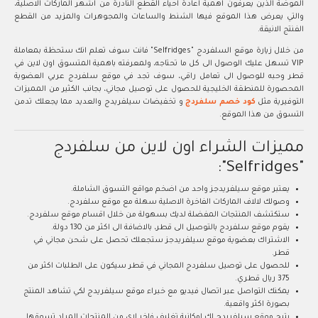
الموضة الذين يعرفون اهمية اعادة احياء القطع النادرة من اشهر الماركات الاصلية،
والتي يعرض هذا الموقع فيها الشنط والساعات والمجوهرات والمزيد من القطع
الفنتج الانيقة.
من خلال زيارة موقع السلفردج "Selfridges" فانت سوف تعلم انك ستحظة بمعاملة
VIP تسهل عليك الوصول الى كل ما تحتاجه، ولمعرفته باهمية المتسوق اون لاين في
قطر وحبه للوصول الى تعامل راقي، سوف تجد في موقع سلفردج عربي العضوية
المحصورة للمنطقة الخليجية للحصول على توصيل مجاني، بجانب الكثير من المميزات
التوفيرية مثل
كود خصم سلفردج
و تخفيضات سيلفريدج والعديد مما يجعلك تدمن
التسوق من هذا الموقع.
مميزات الشراء اون لاين من سلفردج
"Selfridges":
يعتبر موقع سيلفريدجز واحد من اضخم مواقع التسوق الشاملة.
وصولك لالاف الماركات الفاخرة الاصلية سهلة مع موقع سلفردج.
ستكتشف المنتجات المفضلة لديك بسهولة من خلال اقسام موقع سلفردج.
يقوم موقع سلفردج بالتوصيل الى قطر، بالاضافة الى اكثر من 130 دولة.
الاشتراك بعضوية موقع سيلفريدجز ستجعلك تحصل على شحن مجاني في
قطر.
للحصول على توصيل سلفردج المجاني في قطر سيكون على الطلبات اكثر من
375 ريال قطري.
يمكنك التواصل عبر اتصال فيديو مع خبراء موقع سيلفريدج لكي تشاهد المنتج
بصورة اكثر واقعية.
يتيح موقع سيلفريدج لك امكانية تغليف فاخر لاي من المنتجات المراد تسوقها