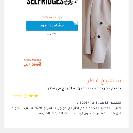
سلفردج قطر
تقييم تجربة مستخدمين سلفردج في قطر
☆
☆
☆
☆
☆
التقييم: 1.8 على 5 من 2034 زائر
اقتربت القطع الفخمة منكم اكثر مع كوبون سلفردج 2026 بسبب شموله
لكل هذه المشتريات بدون اي استثناءات للماركات المترفة