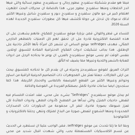
فيما هو مقدم بتشكيلة سلفردج عطور رجالي و سيلفريدج عطور نسائية والتي فيها
اندر الخلطات ومنها سلفردج عطور عربي، هذا بالاضافة ان محركات البحث اظهرت
اهتمام كبير في جو مالون سلفردج و سلفردج ديور و سلفردج شانيل وغيرها الكثير،
لذلك ندعوك بان تدخل في جولة تكتشف فيها كل عطورات سلفردج الجديدة لهذه
السنة 2026.
للنساء في قطر واللواتي قمن بزيارة موقع سلفردج للمكياج، فانهم يشهدن على ان
هذه المنصة الالكترونية قادرة على ان تحقق لهم كل الامنيات بالمظهر الخارجي
المثالي، فهدف selfridges موقع السامي ان تشعر كل امرأة بأنها الأكثر جاذبية على
الإطلاق، هذا بجانب تشكيلات ادوات المكياج الاحترافية المتاحة للتسوق اونلاين.
بنفس الوقت لم ينسى موقع سيلفريدج بالعربي ان يوفر ما يحتاجه الرجل من ادوات
للعناية بالشعر واللحية وغيرها مما يضيف له التألق.
التراث العريق لموقع سيلفريدجز وخبرته في ان يقدم كل ما تحتاجه كمتسوق يبحث
عن ارقى الماركات، جعلنا نعثر على المجوهرات ذات التصاميم الحرفية الراقية من اساور
وخواتم وغيرها الكثير من القطع المرصعة بالالماس والاحجار الكريمة، هذا كما
ستجدون ايضا ساعات فاخرة تكمل بصمتكم الفريدة في الموضة والاناقة.
لم يبخل موقع سيلفريدج "Selfridges" بشيء على محبي، فقد امتدت الاقسام فيه
لتغطي حاجيات المنزل والتي نبدأها من المطبخ كأدوات الطهي وادوات المائدة لكي
تعزز ضيوفك بصورة فاخرة، لنمر الى مجموعة من الديكورات ذات الاصدارات
المحدودة ومنها الشموع لتعطي صورة من البذخ لمنزلك وننهي رحلتنا بالالكترونيات و
التكنولوجيا.
وبما اننا ما زلنا نتحدث عن موقع selfridges، فمن الواجب علينا ان نستطرد في الحديث
عن قسم الكلاسيكيات المستعملة بحب، والتي شهدت اقبال شديد من محبي