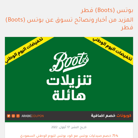
بوتس (Boots) قطر
المزيد من أخبار ونصائح تسوق عن بوتس (Boots)
قطر
تاريخ النشر:
17 أيلول, 2022
75% خصم صيدليات بوتس مع كود بوتس لليوم الوطني السعودي