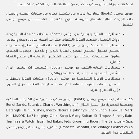
اسهمت بدورها بادخال مجموعة كبيرة من العلامات التجارية المميزة للمنطقة.
موقع بوتس (Boots) يمتاز بما يوفره من تشكيلة كبيرة من منتجات الصحة والجمال
ذات الجودة العالية باسعار مدروسة. تتنوع المنتجات المقدمة من موقع بوتس
لتشمل:
مستلزمات العناية بالبشرة من بوتس (Boots): منتجات مكافحة الشيخوخة،
أدوات التجميل، تطهير، العناية بالشفاه، ميك أب، أقنعة، مناديل رطبة والمزيد
مستلزمات الاستحمام من بوتس (Boots): منتجات العلاج العطري، مقشرات
الجسم، غسول الجسم، العطور، العناية باليدين والقدمين، مرطبات الجسم،
صابون، مستلزمات الحماية من اشعة الشمس بالاضافة الى قسم الهدايا
والمزيد
مستلزمات العناية بالشعر من بوتس (Boots): إكسسوارات الشعر، الوان
الشعر، الأقنعة والعلاجات، بلسم الشعر والمزيد
مستلزمات الرعاية الشخصية من بوتس (Boots): منتجات العناية بالاطفال،
الاسنان، العناية الأنثوية، العناية الذكورية، مستلزمات النظافة، مزيل العرق،
مزيل الشعر والمزيد
كما يشتهر ايضا موقع بوتس (Boots) بتوفير مجموعة كبيرة من الماركات العالمية
وبعضها الحصرية على سبيل المثال (Bondi Sands, Botanics, Charles Worthington,
Detangle Hair Brushes, Inecto Naturals, Johnny's Chop Shop, Live+ Be, Mark
Hill, MASQD, No7, Noughty, Oh K!, Soap & Glory, Soltan, St. Tropez, Sunday Rain,
Tea Tree & Witch Hazel, Ted Baker, Teds Grooming Room, The Sanctuary Spa,
Umberto Giannini, The Vintage Cosmetics Co) والمزيد والتي تشتهر بتوفير افضل
المنتجات حول العالم.