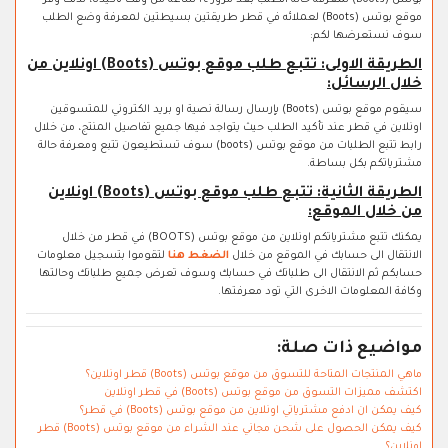
بوتس (Boots) لمعرفة حالة الطلب بعد مرور ٢٤ ساعة من وقت تأكيده، لذلك وفر
موقع بوتس (Boots) لعملائه في قطر طريقتين بسيطتين لمعرفة وضع الطلب
سوف نستعرضها لكم:
الطريقة الاولى: تتبع طلب موقع بوتس (Boots) اونلاين من
خلال الرسائل:
سيقوم موقع بوتس (Boots) بإرسال رسالة نصية او بريد الكتروني للمتسوقين
اونلاين في قطر عند تأكيد الطلب حيث يتواجد فيها جميع تفاصيل المنتج، من خلال
رابط تتبع الطلبات من موقع بوتس (boots) سوف تستطيعون تتبع ومعرفة حالة
مشترياتكم بكل بساطة.
الطريقة الثانية: تتبع طلب موقع بوتس (Boots) اونلاين
من خلال الموقع:
يمكنك تتبع مشترياتكم اونلاين من موقع بوتس (BOOTS) في قطر من خلال
الانتقال الى حسابك في الموقع من خلال
الضغط هنا
لتقوموا بتسجيل معلومات
حسابكم ثم الانتقال الى طلباتك في حسابك وسوف تعرض جميع طلباتك وحالتها
وكافة المعلومات الاخرى التي تود معرفتها.
مواضيع ذات صلة:
ماهي المنتجات المتاحة للتسوق من موقع بوتس (Boots) قطر اونلاين؟
اكتشف مميزات التسوق من موقع بوتس (Boots) في قطر اونلاين
كيف يمكن ان ادفع مشترياتي اونلاين من موقع بوتس (Boots) في قطر؟
كيف يمكن الحصول على شحن مجاني عند الشراء من موقع بوتس (Boots) قطر
اونلاين؟