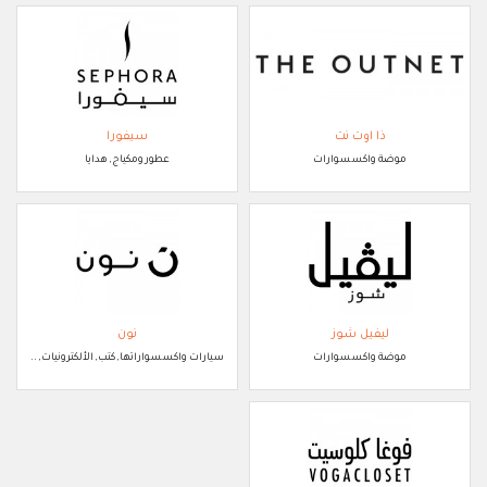
ذا اوت نت
سيفورا
موضة واكسسوارات
عطور ومكياج, هدايا
ليفيل شوز
نون
موضة واكسسوارات
سيارات واكسسواراتها, كتب, الألكترونيات, ..