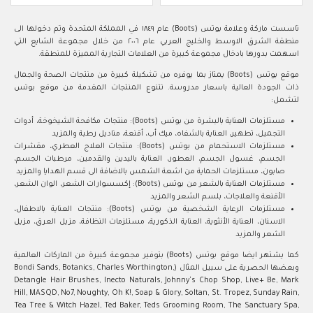
تاسست ماركة وعلامة بوتس (Boots) عام ١٨٤٩ في المملكة المتحدة وتم دخولها الى
منطقة الشرق الاوسط والخليج العربي عام ٢٠٠٦ من خلال مجموعة الشايع التي
اسهمت بدورها بادخال مجموعة كبيرة من العلامات التجارية المميزة للمنطقة.
موقع بوتس (Boots) يمتاز بما يوفره من تشكيلة كبيرة من منتجات الصحة والجمال
ذات الجودة العالية باسعار مدروسة. تتنوع المنتجات المقدمة من موقع بوتس
لتشمل:
مستلزمات العناية بالبشرة من بوتس (Boots): منتجات مكافحة الشيخوخة، أدوات
التجميل، تطهير، العناية بالشفاه، ميك أب، أقنعة، مناديل رطبة والمزيد
مستلزمات الاستحمام من بوتس (Boots): منتجات العلاج العطري، مقشرات
الجسم، غسول الجسم، العطور، العناية باليدين والقدمين، مرطبات الجسم،
صابون، مستلزمات الحماية من اشعة الشمس بالاضافة الى قسم الهدايا والمزيد
مستلزمات العناية بالشعر من بوتس (Boots): إكسسوارات الشعر، الوان الشعر،
الأقنعة والعلاجات، بلسم الشعر والمزيد
مستلزمات الرعاية الشخصية من بوتس (Boots): منتجات العناية بالاطفال،
الاسنان، العناية الأنثوية، العناية الذكورية، مستلزمات النظافة، مزيل العرق، مزيل
الشعر والمزيد
كما يشتهر ايضا موقع بوتس (Boots) بتوفير مجموعة كبيرة من الماركات العالمية
وبعضها الحصرية على سبيل المثال (Bondi Sands, Botanics, Charles Worthington,
Detangle Hair Brushes, Inecto Naturals, Johnny's Chop Shop, Live+ Be, Mark
Hill, MASQD, No7, Noughty, Oh K!, Soap & Glory, Soltan, St. Tropez, Sunday Rain,
Tea Tree & Witch Hazel, Ted Baker, Teds Grooming Room, The Sanctuary Spa,