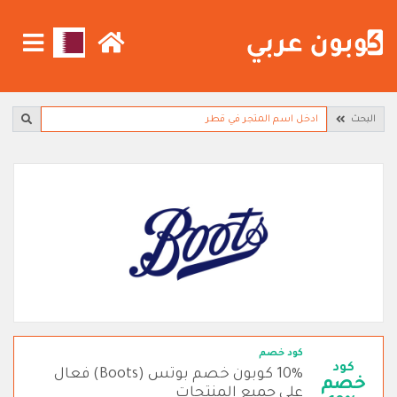
البحث
كود خصم
كود
10% كوبون خصم بوتس (Boots) فعال
خصم
على جميع المنتجات