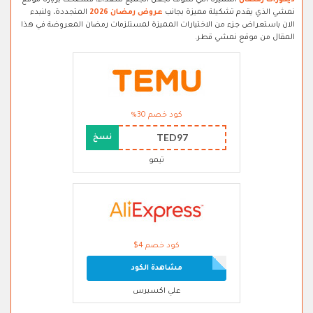
ديكورات رمضان
المميزة التي سوف تجعل الجميع سعداء، فننصحك بزيارة موقع
نمشي الذي يقدم تشكيلة مميزة بجانب
عروض رمضان 2026
المتجددة، ولنبدء
الان باستعراض جزء من الاختيارات المميزة لمستلزمات رمضان المعروضة في هذا
المقال من موقع نمشي قطر.
كود خصم 30%
TED97
نسخ
تيمو
كود خصم 4$
مشاهدة الكود
علي اكسبرس