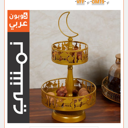
VFF
OM19
او
"
"
او
"
"