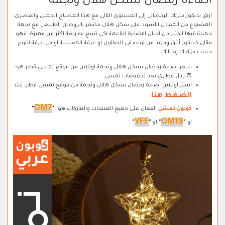
اضاءة رمضان بشكل هلال ونجمة
ارتقِ بديكور منزلك الرمضاني إلى المستوى التالي مع هذا المصباح الجميل والعصري،
المصنوع من المعدن الأسود على شكل هلال مضفر بالروطان الطبيعي مع نجمة
جميلة فيها الكثير من احبال الاضاءة الناعمة لكي تشع بطريقة اكثر من مميزة، فهو
مثالي كديكور أنيق وفريد من نوعه في الصالون او غرفة المعيشة او في غرفة النوم
حسب مزاجك وخيالك.
سعر اضاءة رمضان بشكل هلال ونجمة اونلاين من موقع نمشي قطر هو:
75 ريال قطري بعد تخفيضات نمشي
اشتر اونلاين اضاءة رمضان بشكل هلال ونجمة من موقع نمشي قطر، عند
الضغط هنا
OM7
كوبون نمشي
الفعال على جميع المنتجات والماركات هو:
"
"
VFF
OM19
او
"
"
او
"
"