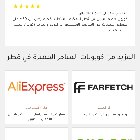
☆
☆
☆
☆
☆
التقييم: 4.6 على 5 من 5809 زائر
كوبون خصم نمشي في قطر لمعظم المنتجات بخصم يصل الى 30% على
معظم المنتجات من الموضة, الاكسسوارتا, الازياء والمزيد (كوبون نمشي
الجديد 2026)
المزيد من كوبونات المتاجر المميزة في قطر
فارفيتش
علي اكسبرس
موضة واكسسوارات, أثاث وديكور, هدايا
سيارات واكسسواراتها, مستلزمات وملابس
الاطفال, الألكترونيات, ..