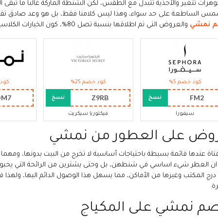
هرات تتغير والأحذية تتبدل مع الطقس، لكن الشنطة الماركة غالبا ما تبقى الع
مس الساطعة على حد سواء، وهذا ليس كلامنا فقط، بل هو وعد صادق تق
 نمشي
والعروض التي تم اطلاقها بنسبة تصل 80%، كون الخيارات الكلاسيكية والعصرية سوف تتماشى مع مختلف اطلالاتك.
كود خصم 5%
كود خصم 25%
كود 
OM7
Z9RB
FM2
نسخ
نسخ
سيفورا
فيكتوريا سيكريت
وض على العطور من نمشي
تاة عندها قائمة بسيطة باحتياجات أساسية لا تخرج من البيت بدونها، ومهما
ان العطر شيء اساسي في شنطهن، بل وحتى يشترين من الرائحة التي يحبون
درج المكتب وغيرها من الأماكن، مما يسهل هذا الوصول الدائم اليها، ولهذا 
ة.
م نمشي على المكياج