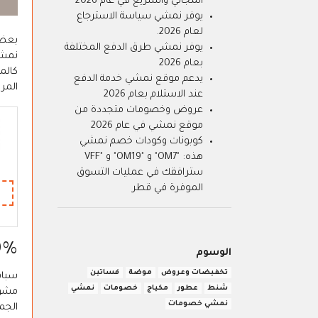
المجاني والسريع في عام 2026
يوفر نمشي سياسة الاسترجاع
لعام 2026.
بعضن
يوفر نمشي طرق الدفع المختلفة
بعام 2026
كالم
يدعم موقع نمشي خدمة الدفع
المر
عند الاستلام بعام 2026
عروض وخصومات متجددة من
موقع نمشي في عام 2026
كوبونات وكودات خصم نمشي
هذه: "OM7" و "OM19" و "VFF
سترافقك في عمليات التسوق
الموفرة في قطر
80% خصم نمشي عل
الوسوم
تخفيضات وعروض
موضة
فساتين
سباقا
شنط
عطور
مكياج
خصومات
نمشي
مشوا
نمشي خصومات
الجمي