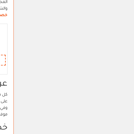
المجو
والش
خصم
عر
كل ف
على 
وفي 
موفر
خص