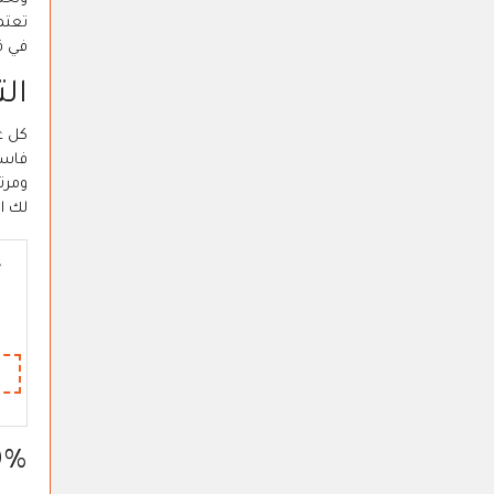
تعتم
في ق
ال
كل عا
فاست
ومرت
لك ا
80% عروض نمشي ع