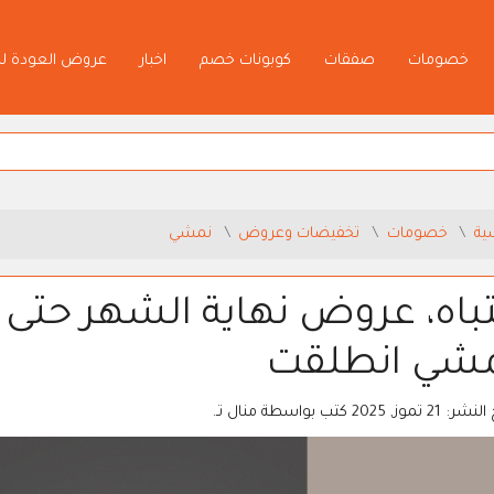
خصومات
صفقات
كوبونات خصم
اخبار
عروض العودة ل
ية
خصومات
تخفيضات وعروض
نمشي
شي انطلقت
 النشر:
21 تموز, 2025
كتب بواسطة
منال تـ.