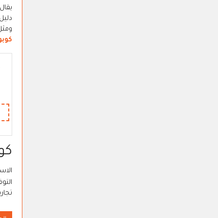
يقال
دليل
ومثل
كوب
كود
الاس
تجار