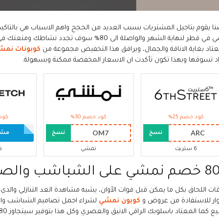
ا يقوم بتاجيل المشتريات بسبب العديد من الحجج واهم الاسباب هي بالتاكيد
نمشي في قطر لنهاية الشهر والواصلة الى 80% سوف
عتاد بغاية الاناقة والجمال، ويرافق هذا التخفيض مجموعة من
كوبونات نمش
اد تسوقها وبهذا تكون تأكدت ان الاسعار المخفضة ممكنة وبسهولة.
كود خصم 25%
كود خصم 30%
كود 
OM7
ARC
نسخ
نسخ
مشاه
6 ستريت
نمشي
ف
ى الشباشب والصنادل
ت اللحاق بكل ما يمكن قبل فوات الأوان، يشبه مشاهدة العد التنازلي والذي ي
ر للاستفادة من عروض و
كوبون نمشي
لشراء اجمل تصاميم الشباشب والص
ع كما المعتاد باسلوبك الراقي الانيق والعصري وكل هذا بتوفير سيتجاوز 80% بكل تاكيد.