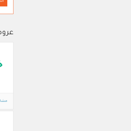
ال
عرو
خ
مشاه