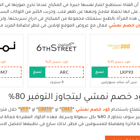
 أن الفتاة تستطيع اعتبار نفسها خبيرة في المكياج عندما تخرج صورتها في ا
 على انها تحفظ ملامح وجهها عن ظهر قلب، وجربت الكثير من اللوكات البسيط
 هذه المرأة بالطبع ستمتلك مجموعة من الميكياج في ادراج تسريحتها، ولن 
ون خصم نمشي
فعال مع عروض الموقع اونلاين في قطر لاضافة المزيد من ا
كود خصم 35%
كود خصم 25%
كود 
OM7
ARC
LKP93
نسخ
نسخ
سن أند ساند سبورتس
6 ستريت
 خصم نمشي ليتجاوز التوفير 80%
VFF
OM19
OM7
تمتاع باستخدام
كود خصم نمشي
"
"
او
"
"
او
"
"
خلال فتر
التوفير سوف يتجاوز الـ 80% بكل سهولة وسرعة، فهذه الاكواد المقت
ية فاخرة ومفضلة للمتسوقين في قطر، لذلك سارع في تطبيقها لافضل الاسع