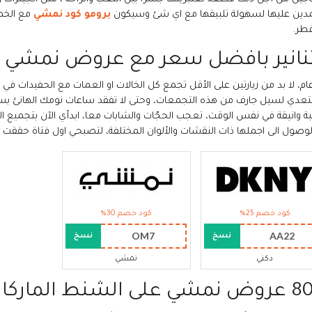
دين عليها لسهولة تلبيقها مع اي شئ وسيكون
برومو كود نمشي
مع الخص
طر.
تنانير بافضل سعر مع عروض نمشي
م، لا بد من زيارتين على الأقل تجمع كل الخالات او العمات مع الحفيدات في 
عدي لسيل جارف من هذه التجمعات، وحتى لا تفقد ساعات نومك الهانئ بسبب
بة وانيقة في نفس الوقت، تعجب الحجّات والشابات معا، ابدأي الآن بتجميع ا
لوصول الى اجملها ذات النقشات والألوان المختلفة، لتصبحي اول فتاة حققت 
كود خصم 25%
كود خصم 30%
OM7
AA22
نسخ
نسخ
دكني
نمشي
لى الشنط الماركات