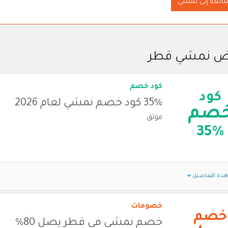
متابعة إلى نمشي
ض نمشي قطر
كود خصم
كود
35% كود خصم نمشي لعام 2026
صم
موثق
35%
دة التفاصيل
خصومات
خصم
خصم نمشي في قطر يصل 80%