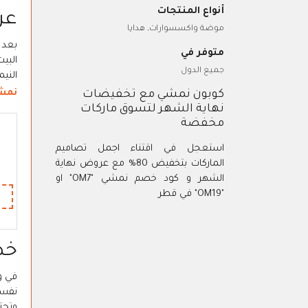
أنواع المنتجات
عر
موضة واكسسوارات, هدايا
بعد 
متوفر في
البي
جميع الدول
النيم
نمش
كوبون نمشي مع تخفيضات
نهاية الشهر لتسوق ماركات
مخفضة
استعجل في اقتناء اجمل تصاميم
الماركات بتخفيض 80% مع عروض نهاية
الشهر و كود خصم نمشي "OM7" او
"OM19" في قطر
خص
في و
نفسك
وتحت