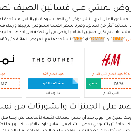
وض نمشي على فساتين الصيف تصل 0
المستوى الهائل الذي انتشر مؤخرا في الحفلات، وكيف أن الناس مستعدة لحج
ت النسائية أكثر من السابق، وصرنا نشعر انفسنا متشوقين لترتيبها وارتداء ف
ة لساعات، ثم نكون جاهزين للقيام والرقص في أي لحظة تقرر احداها انها تريد 
VFF
OM19
OM7
ي
"
"
او
"
"
او
"
"
لنستخدمها مع العروض الهائلة حتى 80% لنحصد اجمل الخيارات لهذا الموسم.
30% كود خصم اتش اند ام
كود خصم 25%
كود 
OM7
Z6P5
نسخ
مشاهدة الكود
اتش اند ام
ذا اوت نت
م على الجينزات والشورتات من نم
قت معين من اليوم، بعد أن تنتهي مهماتك الثقيلة الأساسية لكن ايضا قبل ان
 بحاجة لأن تتسوقي بعض الاشياء من الهايبر ماركت الاقرب لك، أو ربما ت
اجين من أجل ذلك قطعة تعتبرينها جسرا بين التعب والراحة ، مثل الجينزات و