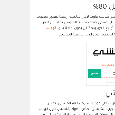
8%
ز صالات فارهة لأقل مناسبة، رجعنا لتقدير جمعات
ستان صيفي خفيف يمكننا الجلوس به لتبادل اخبار
توليع الجو، ولهذا لن يكون امامنا سوا
كودات
خصم 30%
نسخ
نمشي
شي
 تدخلي مود الاسترخاء التام المسائي، تجدين
حتاجين استنشاق بعض الهواء بالتمشي حول البيت،
 الشورتات التي تعطيك أجمل إطلالة كاجوال أنيقة