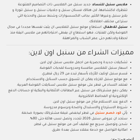
ملابس سنبل للنساء
: جديد سنبل من الملابس ذات التصاميم المتنوعة
تنتظرك لاكتشافها، لان هنالك فستان سنبل و جلابيات سنبل و سنبل تنورة و
بلايز سنبل وغيرها الكثير، بجانب الاكسسوارات وشنط سنبل والاحذية التي
ستراعي مختلف اطلالاتك.
سنبل للاطفال
: استطاع موقع سنبل للملابس ان يثبت نفسها مجددا في مجال
الموضة ولكن للفتيات، فهو استطاع ان يغطي احتياجاتهم من ملابس انيقة منذ
لحظة ولادتهم حتى عمر الشباب والمراهقة.
مميزات الشراء من سنبل اون لاين:
تشكيلات جديدة وحصرية من اجمل ملابس سنبل اون لاين.
اسعار سنبل للملابس منافسة ومدروسة لمحبات الموضة.
قسم سنبل اوتليت للأزياء بأسعار تبدء من 29 ريال قطري.
مع موقع سنبل للازياء يمكن ان تتسوق حسب الستايل والاستخدام.
تعتمد النساء في قطر على موقع سنبل ملابس لستايلات الموضة العربية.
يمكن دفع مشترياتك من سنبل عبر البطاقات الائتمانية والبنكية او حسابات الدفع
الإلكترونية او المحافظ الالكترونية.
الدفع عند الاستلام متاح من موقع سنبل اون لاين.
شروط الاسترجاع والاستبدال واضحة وبرسوم مدروسة.
يأتي
كود خصم سنبل
في قطر ليخفض قيمة مشترياتك بصورة ضخمة.
ستجد ان عروض سنبل 2026 تتجدد وتصل نسب هائلة حتى 80%.
شحن وتوصيل سريع مع تغليف آمن من موقع سنبل في قطر.
امكانية التواصل مع خدمة عملاء سنبل بعدة طرق.