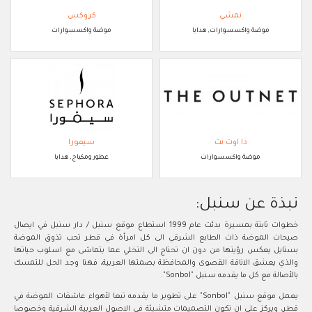
نمشي
كروكس
موضة واكسسوارات, هدايا
موضة واكسسوارات
ذا اوت نت
سيفورا
موضة واكسسوارات
عطور ومكياج, هدايا
نبذة عن سنبل:
خطوات ثابتة بمسيرة بدئت عام 1999 استطاع موقع سنبل / دار سنبل في ايصال
صيحات الموضة ذات الطابع الشرقي الى كل امرأة في قطر تحب تذوق الموضة
بستايل يعكس رؤيتها من دون ان تحتاج الى التخلي عما يتماشى مع اسلوب حياتها
والذي يعشق الاناقة القصوى والمحافظة بصمتها العربية، فهنا وجد الحل للتمسك
بالأصالة مع كل ما يقدمه سنبل "Sonbol".
يعمل موقع سنبل "Sonbol" على تطوير ما يقدمه تبعا لأهواء عاشقات الموضة في
قطر، ويركز على ان تكون التصميمات متشبثة في الاصول العربية الشرقية وخصوصا