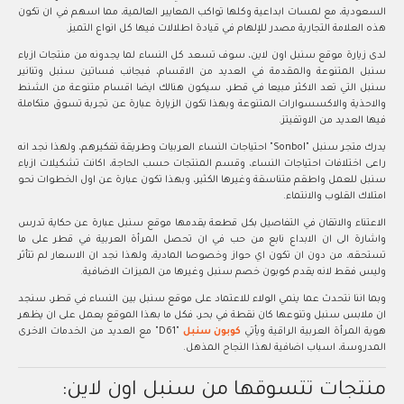
السعودية، مع لمسات ابداعية وكلها تواكب المعايير العالمية، مما اسهم في ان تكون
هذه العلامة التجارية مصدر للإلهام في قيادة اطلالات فيها كل انواع التميز.
لدى زيارة موقع سنبل اون لاين، سوف تسعد كل النساء لما يجدونه من منتجات ازياء
سنبل المتنوعة والمقدمة في العديد من الاقسام، فبجانب فساتين سنبل وتنانير
سنبل التي تعد الاكثر مبيعا في قطر، سيكون هنالك ايضا اقسام متنوعة من الشنط
والاحذية والاكسسوارات المتنوعة وبهذا تكون الزيارة عبارة عن تجربة تسوق متكاملة
فيها العديد من الاوتفيتز.
يدرك متجر سنبل "Sonbol" احتياجات النساء العربيات وطريقة تفكيرهم، ولهذا نجد انه
راعى اختلافات احتياجات النساء، وقسم المنتجات حسب الحاجة، اكانت تشكيلات ازياء
سنبل للعمل واطقم متناسقة وغيرها الكثير، وبهذا تكون عبارة عن اول الخطوات نحو
امتلاك القلوب والانتماء.
الاعتناء والاتقان في التفاصيل بكل قطعة يقدمها موقع سنبل عبارة عن حكاية تدرس
واشارة الى ان الابداع نابع من حب في ان تحصل المرأة العربية في قطر على ما
تستحقه، من دون ان تكون اي حواز وخصوصا المادية، ولهذا نجد ان الاسعار لم تتأثر
وليس فقط لانه يقدم كوبون خصم سنبل وغيرها من الميزات الاضافية.
وبما اننا نتحدث عما ينمي الولاء للاعتماد على موقع سنبل بين النساء في قطر، سنجد
ان ملابس سنبل وتنوعها كان نقطة في بحر، فكل ما بهذا الموقع يعمل على ان يظهر
هوية المرأة العربية الراقية ويأتي
كوبون سنبل
"D61" مع العديد من الخدمات الاخرى
المدروسة، اسباب اضافية لهذا النجاح المذهل.
منتجات تتسوقها من سنبل اون لاين: