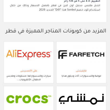
التقييم: 4.4 على 5 من 726 زائر
اشتر ملابس سنبل اون لاين في قطر بافضل الاسعار وذلك من خلال
استخدام كود خصم Sonbol هذا "D61" الجديد 2026
المزيد من كوبونات المتاجر المميزة في قطر
فارفيتش
علي اكسبرس
موضة واكسسوارات, أثاث وديكور, هدايا
سيارات واكسسواراتها, مستلزمات وملابس
الاطفال, الألكترونيات, ..