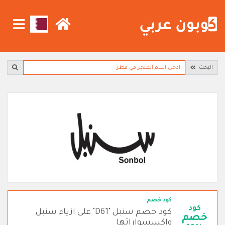
البحث
كود خصم
كود
كود خصم سنبل "D61" على ازياء سنبل
خصم
واكسسواراتها