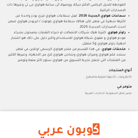
الموجهة للجيل الرياضي الاكثر حركة، ووصولا الى ساعة هواوي جي تي وغيرها ذات
الاصدارات الراقية.
سماعات هواوي الجديدة 2026
: لعل سماعات هواوي فري بودز واحدة من
اكثرها شهرة في قطر، لكن هنالك سماعة هواوي بلوتوث / ايربودز هواوي ضمن
احدث الاصدارات الجديدة 2026.
راوتر هواوي
: كثيرة هيك شركات الاتصالات او خبراء التقنيات ينصحون بشراء
مودم هواوي و مقوي شبكة هواوي للاستخدام واكبر دليل على ذلك هو انتشار
اجهزة راوتر هواوي 5g متنقل.
ملحقات هواوي
: في هذا القسم من متجر هواوي الرسمي اونلاين في قطر،
ستجد قلم هواوي وميزان هواوي وشاحن هواوي لاي من الاجهزة، وغيرها الكثير
من المنتجات التي تجعل تجربة التسوق من هواوي ستور اكثر متعة وتوفير.
أنواع المنتجات
الألكترونيات, الأجهزة المنزلية والمطبخ
متوفر في
مصر, قطر, السعودية, الامارات العربية