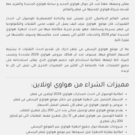
يمكن وصفها، فهنا تجد كل جوال هواوي الجديد و ساعة هواوي الجديدة والمزيد مما
تقدمه شركة هواوي لمحبيها في قطر والعالم.
ضمن العالم الديناميكي الذي نعيش فيه والحاجة المضطربة للوصول الى احدث
التغييرات، فان موقع هواوي عرف كيف يصل الى قلوب محبي التقنيات والتكنولوجيا
في قطر بسرعة وبساطة، فهو يقدم تجربة متكاملة فيها من احدث اجهزة هواوي
الجديدة لعام 2026 والخدمات الكثير التي يصعب لاحد منافستها وسوف نناقشها في
فقرة تالية.
بما ان موقع هواوي الرسمي في قطر ادرك بان تقديم احدث التقنيات لا يشترط
الاسعار المبالغ فيها، فسوف نجد ان هنالك عروض هواوي 2026 متجددة وبنسب
كبيرة، كما ارفقها بامكانية استخدام كود خصم هواوي الذي يمكن استخدامه على
جميع المنتجات، هذا بالاضافة الى الكثير من المميزات الاخرى لكي تصل الى كل ما
تريده.
مميزات الشراء من هواوي اونلاين:
امكانية الوصول الى احدث اصدارات هواوي 2026 اونلاين في قطر.
الاسعار الافضل على اجهزة هواوي من خلال موقع هواوي الرسمي في قطر.
عروض و كوبون هواوي في قطر لكي تضمن افضل الاسعار.
يقدم موقع هواوي قطر توصيل مجاني بحد ادنى 200 ريال قطري للطلب.
تكلفة التوصيل من هواوي قطر هي 12 ريال قطري فقط، للطلبات التي لم تتجاوز
200 ريال قطري.
شروحات مفصلة حول جميع اجهزة هواوي عبر الموقع الرسمي.
امكانية مقارنة الاجهزة قبل تسوقها عبر موقع هواوي قطر الرسمي.