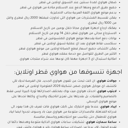
ضمان هواوي لمدة سنتين عند التسوق اونلاين في قطر.
جميع طرق الدفع ومنها الدفع عند الاستلام متاحة من هواوي في قطر.
يدعم موقع هواوي اللغة العربية بجانب الانجليزية.
يمكن تقسيط المشتريات من هواوي التي تجاوزت قيمتها 2000 ريال قطري واقل
من 1000 ريال قطري.
يمكنك ارجاع اجهزة هواوي مجانا خلال يومين من تاريخ الاستلام.
الاسترجاع مجاني من هواوي قطر خلال 14 يوم من تاريخ الاستلام.
بوابات دفع امنة يقدمها موقع هواوي للمتسوقين في قطر.
ستكسب نقاط هواوي بعد اي عملية تسوق اونلاين في قطر.
يمكن اكتشاف جميع اسعار قطع الصيانة اونلاين من موقع هواوي قطر.
الكثير من الطرق للتواصل مع خدمة عملاء هواوي قطر.
امكانية استبدال اي 3 اجهزة مهما كان نوعها عند شراء منتجات هواوي.
اجهزة تتسوقها من هواوي قطر اونلاين:
جوالات هواوي
: ان كنت تبحث عن تلفون هواوي الجديد، فان الفرصة لديك لكي
تكتشف اي موبايل هواوي ضمن تشكيلة 2026 المتوفرة اونلاين في قطر.
لابتوب هواوي
: احدثت هواوي ميت بوك بمختلف اصداراتها ثورة كبيرة ليس فقط
بالتصاميم والتقنيات، بل بقدرتها على تعزيز انتاجيتك والابداع، وكلها تجدها على
موقع هواوي الرسمي.
ايباد هواوي
: عندما يقع اختيارك على تابلت هواوي فانت تعرف بان هذا يعود الى
قدراته المذهلة، فالاصدارات متنوعة من هواوي ميت باد وسوف تجدوا ايضا ايباد
هواوي للاطفال حتى يتناسب مع احتياجتهم وباسعار منافسة.
ساعة سمارت هواوي
: تشكيلات ساعات هواوي الذكية متنوعة وهدفها دائما ان
تقدم الحلول لك، بدءا من اصدارات ساعة هواوي باند و هواوي واتش فيت