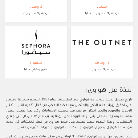
نمشي
كروكس
موضة واكسسوارات, هدايا
موضة واكسسوارات
ذا اوت نت
سيفورا
موضة واكسسوارات
عطور ومكياج, هدايا
نبذة عن هواوي:
تاريخ طويل بدءت فيه ماركة هواوي منذ انطلاقتها بعام 1987، لترسم سحرها وتعمل
على تحقيق رؤية العالم الذكي والمتصل مع بعضه البعض من خلال تقديم تقنيات تعتبر
الاحدث والاقوى والاكثر ابتكارا مراعية فيه مختلف الاحتياجات وكل هذا ضمن اسعار
منافسة ومدروسة، حتى بتنى نراها اليوم تدخل بيوتنا بسبب قدرتها على ان تلبي جميع
المتطلبات، وهذا التطور جعلنا نعتمد على متجر هواوي في قطر لاكتشاف كل جديد
من ساعة هواوي او جوال هواوي او سماعات هواوي او غيرها الكثير من التقنيات.
عند التسوق من موقع هواوي "Huawei" اونلاين في قطر، فانت تحظى بتجربة شراء لا