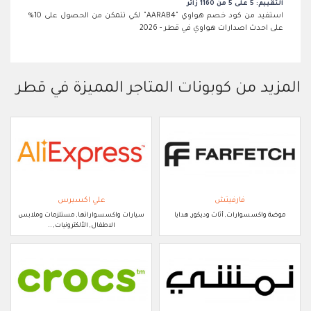
التقييم: 5 على 5 من 1160 زائر
استفيد من كود خصم هواوي "AARAB4" لكي تتمكن من الحصول على 10%
على احدث اصدارات هواوي في قطر - 2026
المزيد من كوبونات المتاجر المميزة في قطر
فارفيتش
علي اكسبرس
موضة واكسسوارات, أثاث وديكور, هدايا
سيارات واكسسواراتها, مستلزمات وملابس
الاطفال, الألكترونيات, ..