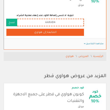
10%
موثق
تنويه: لا تنسى إضافة الكود عند إنهاء عملية الشراء
AARAB4
نسخ
المتابعة إلى هواوي
مشاهدة التفاصيل
الرئيسية
العروض
هواوي
المزيد من عروض هواوي قطر
كود خصم
كود
كوبون هواوي في قطر على جميع الاجهزة
خصم
والتقنيات
10%
موثق