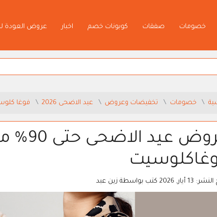
خصومات
صفقات
كوبونات خصم
اخبار
عروض العودة ل
ية
خصومات
تخفيضات وعروض
عيد الاضحى 2026
فوغا كلوس
عروض عيد 
غاكلوسيت
 النشر:
13 أيار, 2026
كتب بواسطة
زين عبد