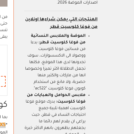
اصدارات الموضة 2026.
من ا
المنتجات التي يمكن شراءها اونلاين
من فوغا كلوسيت قطر
تنسي
الموضة والملابس النسائية
يبقى
من فوغا كلوسيت قطر:
بدءا
من فساتين فوغا كلوسيت
ووصولا الى الاكسسوارات، سوف
تجدونها لدى هذا الموقع، فكلها
تجعل الاطلالة اكثر تميزا وخصوصا
انها من ماركات والكثير منها
حصرية، ولا مانع من استخدام
كوبون فوغا كلوسيت "ac522".
ملابس الحوامل والعبايات من
فوغا كلوسيت:
يدرك موقع فوغا
كو
كلوسيت اهمية تلبية جميع
احتياجات النساء في قطر، حيث
بما انن
يراعي ان يقدم لهم دائما ما
X5
"
يجعلهم يظهرون بانهم الاكثر خبرة
المو