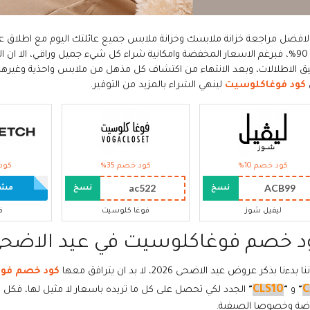
لافضل مراجعة خزانة ملابسك وخزانة ملابس جميع عائلتك اليوم مع اطلاق
حتى 90%، فبرغم الاسعار المخفضة وامكانية شراء كل شيء جميل وراقي، الا ان 
ق الاطلالات، وبعد الانتهاء من اكتشاف كل مذهل من ملابس واحذية وغيره
كود فوغاكلوسيت
لينهي الشراء بالمزيد من التوفير.
كود خصم 10%
كود خصم 35%
كود 
ac522
ACB99
نسخ
نسخ
مشاه
ليفيل شوز
فوغا كلوسيت
ف
د خصم فوغاكلوسيت في عيد الاضحى 026
ا بدءنا بذكر عروض عيد الاضحى 2026، لا بد ان يترافق معها
كود خصم فو
CLS10
C
"
و
"
"
الجدد لكي تحصل على كل ما تريده باسعار لا مثيل لها، فك
ضة وخصوصا الصيفية.