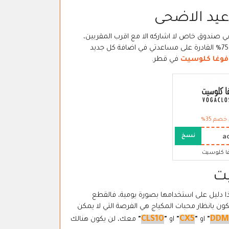
د الاضحى
ي صندوق خاص لا اشاركه الا مع اقرب المقربين،
وهذا العشق للمجوهرات سيظهر بصورة واضحة مع عروض عيد الاضحى بنسبة 75% القادرة على مساعدتي في اضافة كل جديد
 فوغا كلوسيت
في قطر.
خصم 35%
a
نسخ
ا كلوسيت
يت
ذا دليل على استخدامها بصورة يومية، فالقطع
ن بانظار محبات المكياج هي الفرصة التي لا يمكن
CLS10
CX5
DDM
"
او
"
"
او
"
"
معك، لن يكون هنالك