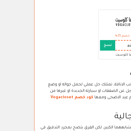
خصم 35%
a
نسخ
ا كلوسيت
نب الاناقة، تمتلك حل عملي لحمل جواله او وضع
ل عن الصفقات او سيارته الجديدة او غيرها من
م عيد الاضحى ومعها
كود خصم Vogacloset
الية
تشابههما الكبير، لكن الفرق يتضح بمجرد التدقيق في