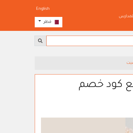
English
لمدارس
قطر
يت
الاضحى حتى 90% مع كود خصم