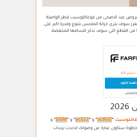
 عروض عيد الاضحى من فوغاكلوسيت قطر الواصلة
الفرز سوف يثري خزانة الملابس بتنوع وقدرة اكبر على
ا من القطع التي سوف نذكر اقسامها المخفضة،
خصم 15%
دة الكود
ارفيتش
2
DDM
ac522
acBUZ
غاكلوسيت
"
"
و
"
"
و
"
"
و
ل خطوة ستكون عبارة عن وصولك لاحدث ترندات