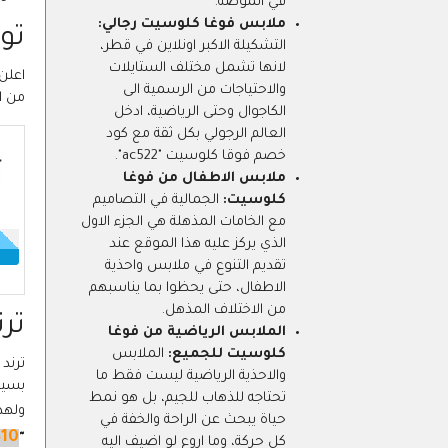
في الموضة.
ملابس فوغا كلوسيت رجالي:
تو
التشكيلة الاكبر اونلاين في قطر،
لانها تشمل مختلف الستايلات
والاحتياجات من الرسمية الى
من ا
الكاجوال وحتى الرياضية، ادخل
العالم الرجولي بكل ثقة مع كود
خصم فوقا كلوسيت "ac522".
ملابس الاطفال من فوغا
كلوسيت:
الجمالية في التصاميم
مع الخامات المذهلة هي الجزء الاول
الذي يركز عليه هذا الموقع عند
تقديم التنوع في ملابس واحذية
الاطفال، حتى يحظوا بما يناسبهم
من الاختلاف المذهل.
تر
الملابس الرياضية من فوغا
كلوسيت للجميع:
الملابس
ترند
والاحذية الرياضية ليست فقط ما
بسيط
تحتاجه للذهاب للجيم، بل هو نمط
ولهذ
حياة يبحث عن الراحة والخفة في
S10
"
كل حركة، وما اروع لو اضيف اليه