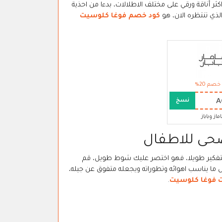
ثر أناقة ورقي على مختلف الاطلالات، بدءا من احذية
لذي تنتظره الان، هو
كود خصم فوغا كلوسيت
خصم 20%
A
نسخ
ماز وباباز
فكير طويلا، فهو اختصر عليك شوط طويل، قم
ل ما يناسب اهوائه وتطوراته ويجعله متفوق عن جيله،
ت فوغا كلوسيت
.