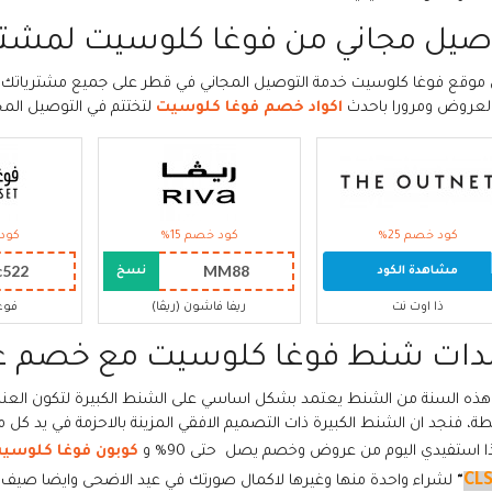
صيل مجاني من فوغا كلوسيت لمشتري
لعروض ومرورا باحدث
اكواد خصم فوغا كلوسيت
لتختتم في التوصيل الم
كود خصم 25%
كود خصم 15%
كود 
c522
MM88
مشاهدة الكود
نسخ
ذا اوت نت
ريفا فاشون (ريڤا)
فوغ
ندات شنط فوغا كلوسيت مع خصم ع
 هذه السنة من الشنط يعتمد بشكل اساسي على الشنط الكبيرة لتكون العن
ة، فنجد ان الشنط الكبيرة ذات التصميم الافقي المزينة بالاحزمة في يد كل
ا استفيدي اليوم من عروض وخصم يصل حتى 90% و
كوبون فوغا كلوسي
CL
"
لشراء واحدة منها وغيرها لاكمال صورتك في عيد الاضحى وايضا صيف 2026.