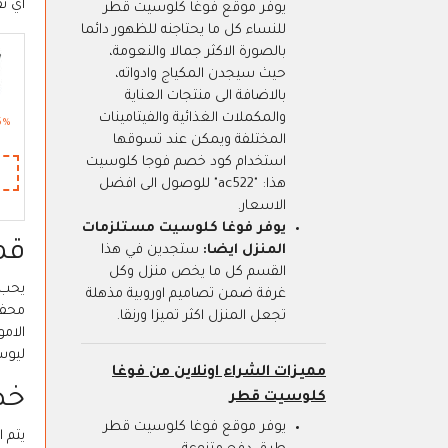
اي تف
يوفر موقع فوغا كلوسيت قطر
للنساء كل ما يحتاجنه للظهور دائما
بالصورة الاكثر جمالا والنعومة،
حيث سيجدن المكياج وادواته،
بالاضافة الى منتجات العناية
والمكملات الغذائية والفيتامينات
المختلفة ويمكن عند تسوقها
استخدام كود خصم فوجا كلوسيت
هذا: "ac522" للوصول الى افضل
الاسعار.
يوفر فوغا كلوسيت مستلزمات
قم
المنزل ايضا:
ستجدين في هذا
القسم كل ما يخص منزل وكل
يحب 
غرفة ضمن تصاميم اوروبية مذهلة
محفظ
تجعل المنزل اكثر تميزا ورنقا.
الام
ليوس
مميزات الشراء اونلاين من فوغا
خص
كلوسيت قطر
يوفر موقع فوغا كلوسيت قطر
يتم 