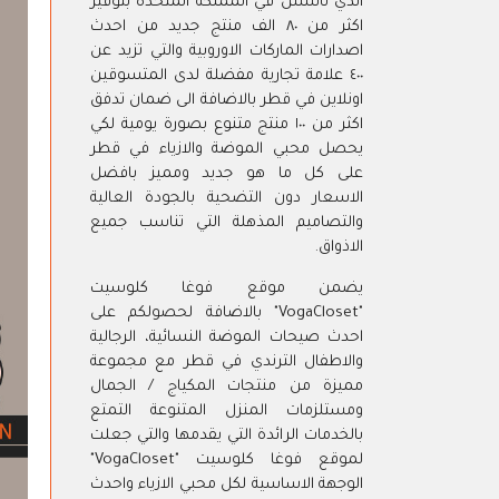
الذي تاسس في المملكة المتحدة بتوفير
اكثر من ٨٠ الف منتج جديد من احدث
اصدارات الماركات الاوروبية والتي تزيد عن
٤٠٠ علامة تجارية مفضلة لدى المتسوقين
اونلاين في قطر بالاضافة الى ضمان تدفق
اكثر من ١٠٠ منتج متنوع بصورة يومية لكي
يحصل محبي الموضة والازياء في قطر
على كل ما هو جديد ومميز بافضل
الاسعار دون التضحية بالجودة العالية
والتصاميم المذهلة التي تناسب جميع
الاذواق.
يضمن موقع فوغا كلوسيت
"VogaCloset" بالاضافة لحصولكم على
احدث صيحات الموضة النسائية، الرجالية
والاطفال الترندي في قطر مع مجموعة
مميزة من منتجات المكياج / الجمال
ومستلزمات المنزل المتنوعة التمتع
بالخدمات الرائدة التي يقدمها والتي جعلت
لموقع فوغا كلوسيت "VogaCloset"
الوجهة الاساسية لكل محبي الازياء واحدث