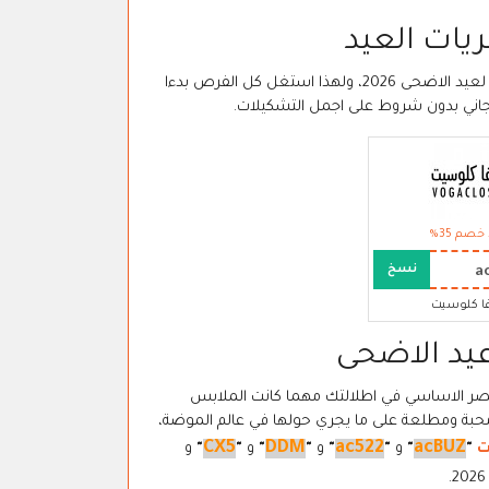
ات العيد
اعلن موقع فوغا كلوسيت خدمة التوصيل المجاني في قطر على جميع مشترياتك لعيد الاضحى 2026، ولهذا استغل كل الفرص بدءا
جاني بدون شروط على اجمل التشكيلات.
خصم 35%
a
نسخ
ا كلوسيت
يد الاضحى
صر الاساسي في اطلالتك مهما كانت الملابس
 محبة ومطلعة على ما يجري حولها في عالم الموضة،
CX5
DDM
ac522
acBUZ
ت
"
"
و
"
"
و
"
"
و
"
"
و