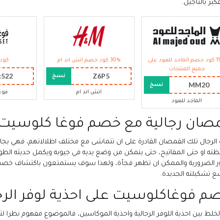
كير بالتأجيل.
15% كود خصم الماجد للعود على
30% كود خصم اتش اند ام
كود 
جميع المنتجات
c522
Z6P5
نسخ
MM20
نسخ
اتش اند ام
فوغ
الماجد للعود
صان رجالية مع خصم فوغا كلوسيت
الرجال تلك القمصان القادرة على ان تتماشى مع مختلف اطلالاتهم، فهي بجا
ته او حتى المفاتيح، حتى يتمكن من وضع يديه في جيوبه ويكمل حديثه الطوي
ور الضرورية والممكن ان تظهر فجأة، ولهذا سوف يستمتعون باكتشاف خص
ع تشكيلته الجديدة.
م فوغاكلوسيت على احذية لوفر الرج
الخلط بين احذية اللوفر الرجالية واحذية الموكاسين، فالموضوع مفهوم نظرا ل