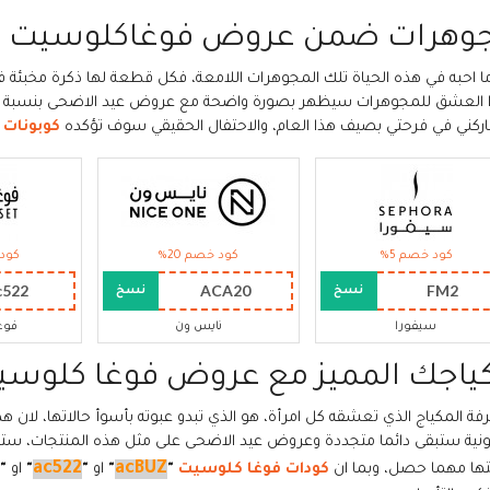
وهرات ضمن عروض فوغاكلوسيت عي
ا احبه في هذه الحياة تلك المجوهرات اللامعة، فكل قطعة لها ذكرة مخبئة ف
ركني في فرحتي بصيف هذا العام، والاحتفال الحقيقي سوف تؤكده
كوبونات
كود خصم 5%
كود خصم 20%
كود 
c522
ACA20
FM2
نسخ
نسخ
سيفورا
نايس ون
فوغ
ياجك المميز مع عروض فوغا كلوس
فة المكياج الذي تعشقه كل امرأة، هو الذي تبدو عبوته بأسوأ حالاتها، لان ه
قونية ستبقى دائما متجددة وعروض عيد الاضحى على مثل هذه المنتجات، ستكو
ac522
acBUZ
تها مهما حصل، وبما ان
كودات فوغا كلوسيت
"
"
او
"
"
او
"