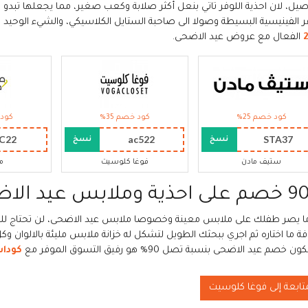
صيل، لان احذية اللوفر تاتي بنعل أكثر صلابة وكعب صغير، مما يجعلها تبدو اك
فر الفينيسية البسيطة وصولا الى صاحبة الستايل الكلاسيكي، والشيء الوحيد ا
الفعال مع عروض عيد الاضحى.
كود خصم 25%
كود خصم 35%
كود 
C22
ac522
STA37
نسخ
نسخ
ستيف مادن
فوغا كلوسيت
ما
لابس عيد الاضحى للاطفال
ا يصر طفلك على ملابس معينة وخصوصا ملابس عيد الاضحى، لن تحتاج للت
فة ما اختاره ثم اجري ببحثك الطويل لتشكل له خزانة ملابس مليئة بالالوان وك
خصم عيد الاضحى بنسبة تصل 90% هو رفيق التسوق الموفر مع
كودا
متابعة إلى فوغا كلوسيت