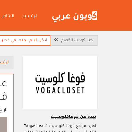
الرئيسية
المتاجر
بحث كودات الخصم
الرئيس
فو
تاريخ
نبذة عن فوغاكلوسيت
انفرد موقع فوغا كلوسيت "VogaCloset"