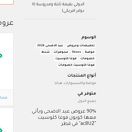
الدولي بقيمة ثابتة ومدروسة (١١
دولار امريكي)
عروض
الوسوم
تخفيضات وعروض
عيد الاضحى 2026
موضة
Shoes
مجوهرات
شنط
خ
خصومات
فوغا كلوسيت
فوغا كلوسيت خصومات
أنواع المنتجات
موضة واكسسوارات, هدايا
متوفر في
مشاه
جميع الدول
90% عروض عيد الاضحى ويأتي
معها كوبون فوغا كلوسيت
"acBUZ" في قطر
خ