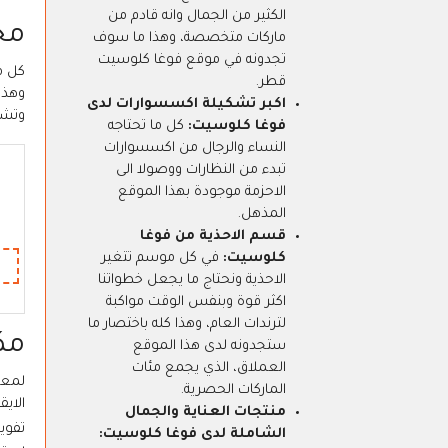
الكثير من الجمال وانه قادم من
مج
ماركات متخصصة، وهذا ما سوف
تجدونه في موقع فوغا كلوسيت
كل م
قطر.
اكبر تشكيلة اكسسوارات لدى
وتشا
فوغا كلوسيت:
كل ما تحتاجه
النساء والرجال من اكسسوارات
تبدء من النظارات ووصولا الى
الاحزمة موجودة بهذا الموقع
المذهل.
قسم الاحذية من فوغا
كلوسيت:
في كل موسم تتغير
الاحذية ونحتاج ما يجعل خطواتنا
اكثر قوة وبنفس الوقت مواكبة
لترندات العام، وهذا كله باختصار ما
مك
ستجدونه لدى هذا الموقع
العملاق، الذي يجمع مئات
لمعر
الماركات الحصرية.
الاي
منتجات العناية والجمال
تفوي
الشاملة لدى فوغا كلوسيت: